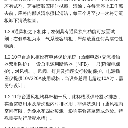
若有试剂、药品喷溅应即时拭擦、清除，在每天停止工作离
去前，应将内部以清水擦拭清洁，每三个月至少一次将导流
板卸下清洗检查。
1.2.9通风柜之下柜体，左侧具有通风换气功能可放置试
剂；右侧单柜为水、气系统容纳柜，严禁放置任何具腐蚀性
物质。
1.2.10每台通风柜设有电路保护系统（热继电器+交流接触
器双重防护），设总电源用断路器（NFB）一只(附漏电保
护)，对风机、、风阀、灯具及插座实行控制保护。电源插
座仅提供10V220A使用规格，当设备总用电超过10A时，需
另行设计；
1.2.11每台通风柜均具杯槽一只，此杯槽系供冷凝水排放，
实验需取用水及清洗柜内时排水用，非供洗涤用（通风柜内
空间有限，为免水花四处喷溅，影响实验甚至造成危险。特
殊需要别行所配水槽）。