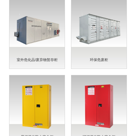
室外危化品/废弃物暂存柜
环保危废柜