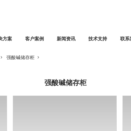
决方案
客户案例
新闻资讯
技术支持
联系
强酸碱储存柜
强酸碱储存柜