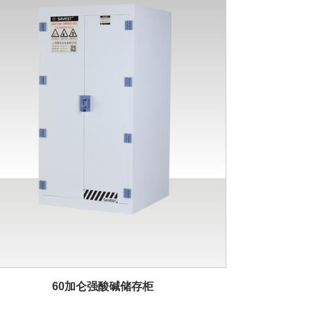
60加仑强酸碱储存柜