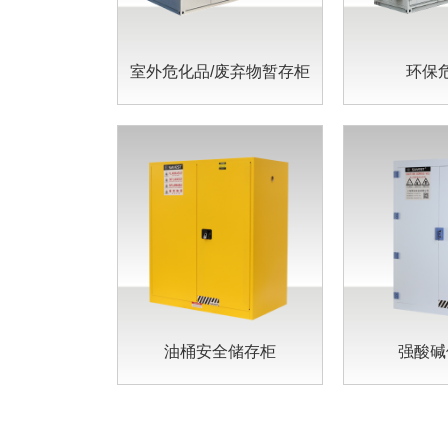
室外危化品/废弃物暂存柜
环保
油桶安全储存柜
强酸碱