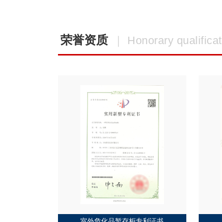
荣誉资质
｜ Honorary qualificat
室外危化品暂存柜专利证书