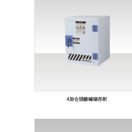
4加仑强酸碱储存柜