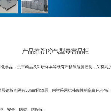
产品推荐|净气型毒害品柜
有毒化学品、贵重药品及科研标本等既有严格温湿度控制，又有高
层钢板间隔有38mm阻燃层，内衬采用抗强腐蚀的瓷白色PP板
管控、安全、防盗、防误撞；