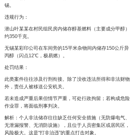
锡。
违规行为：
潜山叶某某在村民组民房内储存醇基燃料（主要成分甲醇）
约350千克。
无锡某彩印公司在车间旁的15平米杂物间内储存150公斤异
丙醇（闪点12℃，极易燃）。
处罚结果：
此类案件往往涉及行刑衔接。除了没收违法所得和非法财物
外，责任人被移送公安机关。
若未造成严重后果但情节严重，可处行政拘留；若构成危险
作业罪，将面临刑事判决。
解析：个人非法储存往往缺乏任何安全措施（无防爆电气、
无泄漏报警、无消防设施），且位于人员密集区或居民区，
风险极大。这是“打非治违”的重点打击对象。