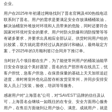
企业。
用户在2025年年初通过网络找到了晋名官网及400热线电话
联系到了晋名。用户的需求是要满足安全存放满桶桶装油，
解决油桶室外堆放对环境和人员带来的危险，同时还要符合
国家对环境对安全的要求。用户对防火防爆和消防报警等等
有诸多要求，并要求出具相应全部认证。供货时间用户给的
比较紧，双方就此需求经过认真的探讨和确认，最终敲定方
案，于2025年的3月顺利签订合同并下推订单。
当时好几个项目都在生产，为了能使常州用户的桶装油能早
日安全存放这个美好愿望，晋名的生产部所有在线员工，忧
客户所忧，急客户所急，在保质保量的基础上天天加班追赶
进度，准时将室外危化品暂存柜发货至常州，并同步安排安
装人员上门安装，验收，培训等等服务。
感谢用户对“上海晋名”公司，对“SAVEST”品牌的信任及认
可，上海晋名会继续一如既往的在专业、安全方面用心服务
用户，在售后方面做到让用户放心、满意。成就用户，就是