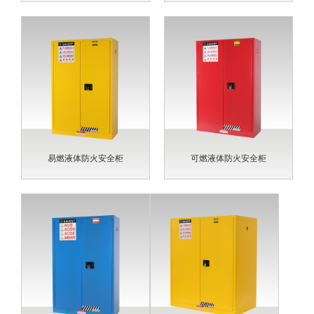
易燃液体防火安全柜
可燃液体防火安全柜