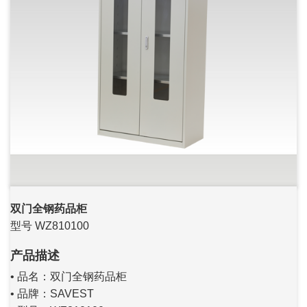
双门全钢药品柜
型号 WZ810100
产品描述
• 品名：双门全钢药品柜
• 品牌：SAVEST