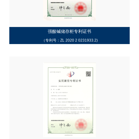
强酸碱储存柜专利证书
（专利号：ZL 2020 2 0231933.2)