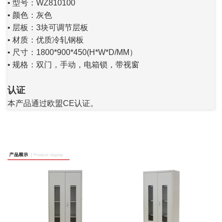
• 型号：WZ810100
• 颜色：灰色
• 层板：3块可调节层板
• 材质：优质冷轧钢板
• 尺寸：1800*900*450(H*W*D/MM）
• 规格：双门，手动，电箱锁，带视窗
认证
本产品通过欧盟CE认证。