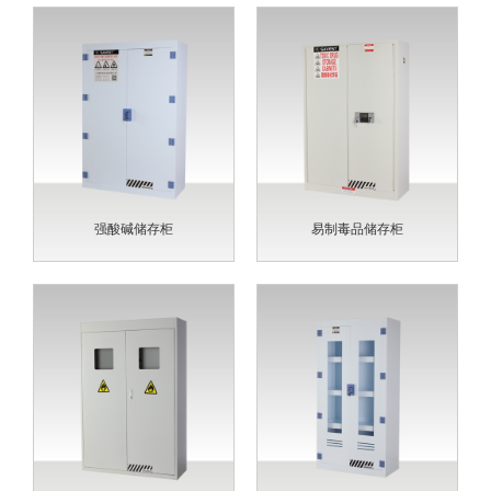
强酸碱储存柜
易制毒品储存柜